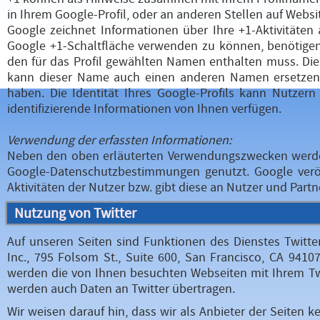
in Ihrem Google-Profil, oder an anderen Stellen auf Webs
Google zeichnet Informationen über Ihre +1-Aktivitäten
Google +1-Schaltfläche verwenden zu können, benötigen S
den für das Profil gewählten Namen enthalten muss. Die
kann dieser Name auch einen anderen Namen ersetzen,
haben. Die Identität Ihres Google-Profils kann Nutzer
identifizierende Informationen von Ihnen verfügen.
Verwendung der erfassten Informationen:
Neben den oben erläuterten Verwendungszwecken werden
Google-Datenschutzbestimmungen genutzt. Google veröf
Aktivitäten der Nutzer bzw. gibt diese an Nutzer und Part
Nutzung von Twitter
Auf unseren Seiten sind Funktionen des Dienstes Twitt
Inc., 795 Folsom St., Suite 600, San Francisco, CA 941
werden die von Ihnen besuchten Webseiten mit Ihrem Tw
werden auch Daten an Twitter übertragen.
Wir weisen darauf hin, dass wir als Anbieter der Seiten